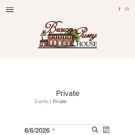
Private
Events
Private
8/6/2026
Events
S
E
E
M
e